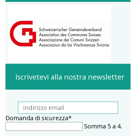
Iscrivetevi alla nostra newsletter
Indirizzo
email
Campo
Domanda di sicurezza
*
obbligatorio
Somma 5 a 4.