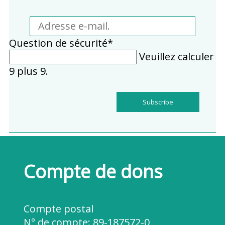
Adresse
e-
Champ
Question de sécurité
*
mail.
obligatoire
Veuillez calculer
9 plus 9.
Subscribe
Compte de dons
Compte postal
N° de compte:
89-187572-0