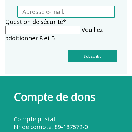
Adresse
e-
Champ
Question de sécurité
*
mail.
obligatoire
Veuillez
additionner 8 et 5.
Subscribe
Compte de dons
Compte postal
N° de compte:
89-187572-0