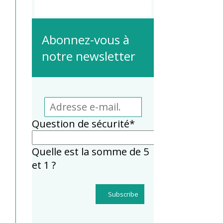
Abonnez-vous à
notre newsletter
Adresse
e-
Champ
Question de sécurité
*
mail.
obligatoire
Quelle est la somme de 5
et 1 ?
Subscribe